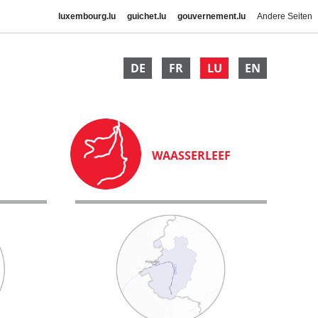
luxembourg.lu
guichet.lu
gouvernement.lu
Andere Seiten
DE
FR
LU
EN
WAASSERLEEF