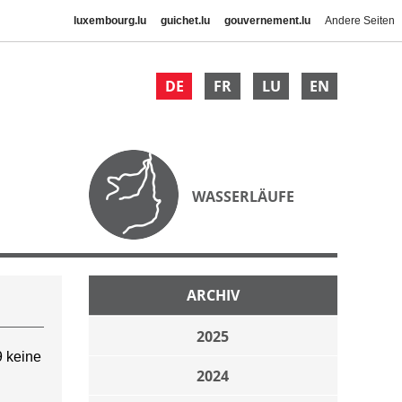
luxembourg.lu
guichet.lu
gouvernement.lu
Andere Seiten
DE
FR
LU
EN
WASSERLÄUFE
ARCHIV
2025
 keine
2024