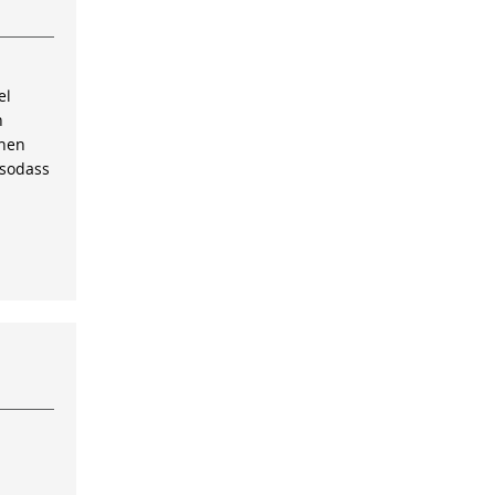
el
n
inen
 sodass