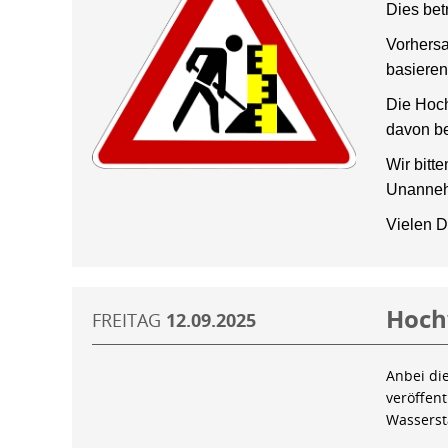
Dies bet
Vorhersa
basieren
Die Hoch
davon be
Wir bitt
Unanneh
Vielen D
Hoch
FREITAG
12.09.2025
Anbei di
veröffen
Wassers