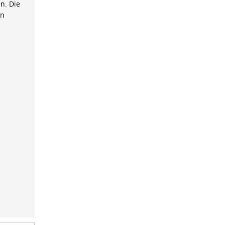
n. Die
on