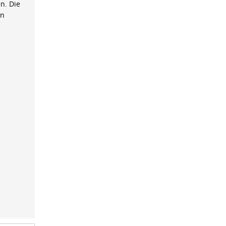
n. Die
on