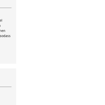
el
n
inen
 sodass