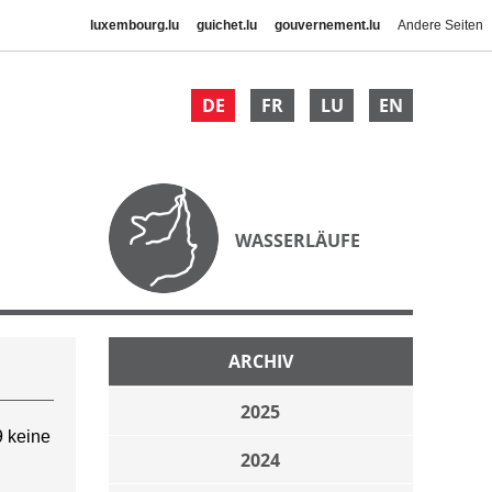
luxembourg.lu
guichet.lu
gouvernement.lu
Andere Seiten
DE
FR
LU
EN
WASSERLÄUFE
ARCHIV
2025
 keine
2024