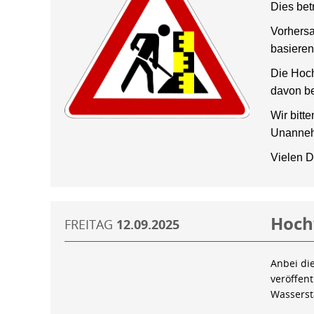
Dies bet
Vorhersa
basieren
Die Hoch
davon be
Wir bitt
Unanneh
Vielen D
Hoch
FREITAG
12.09.2025
Anbei di
veröffen
Wassers