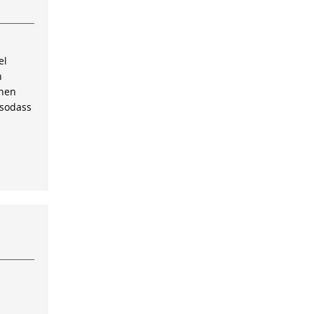
el
n
inen
 sodass