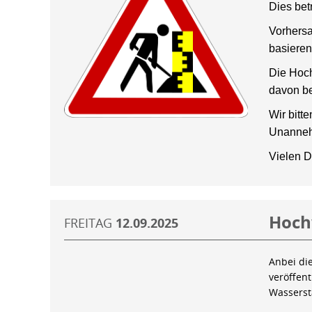
Dies bet
Vorhersa
basieren
Die Hoch
davon be
Wir bitt
Unanneh
Vielen D
Hoch
FREITAG
12.09.2025
Anbei di
veröffen
Wassers