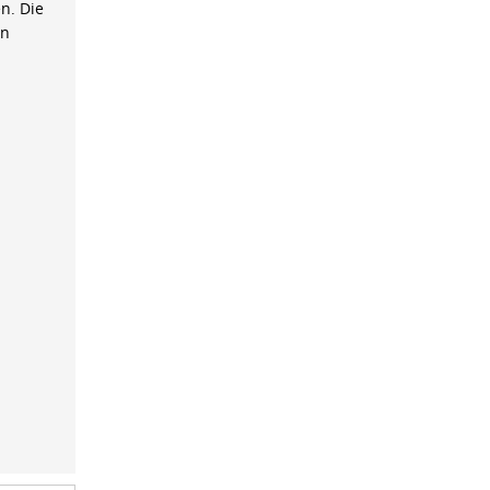
n. Die
on