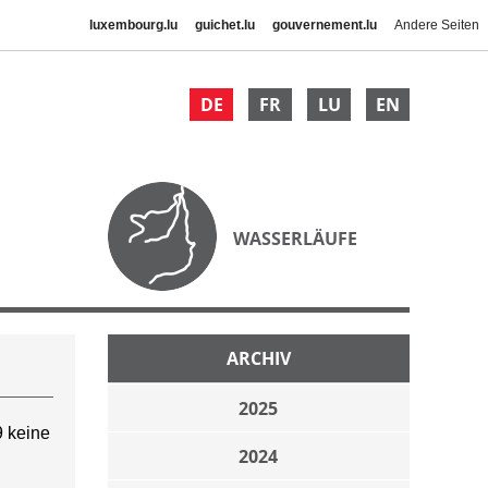
luxembourg.lu
guichet.lu
gouvernement.lu
Andere Seiten
DE
FR
LU
EN
WASSERLÄUFE
ARCHIV
2025
 keine
2024