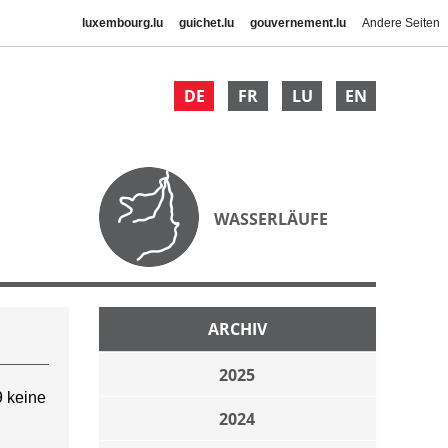
luxembourg.lu
guichet.lu
gouvernement.lu
Andere Seiten
DE
FR
LU
EN
WASSERLÄUFE
ARCHIV
2025
 keine
2024