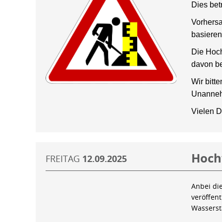
Dies bet
Vorhersa
basieren
Die Hoch
davon be
Wir bitt
Unanneh
Vielen D
Hoch
FREITAG
12.09.2025
Anbei di
veröffen
Wassers