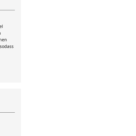
el
n
inen
 sodass