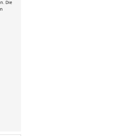
n. Die
on