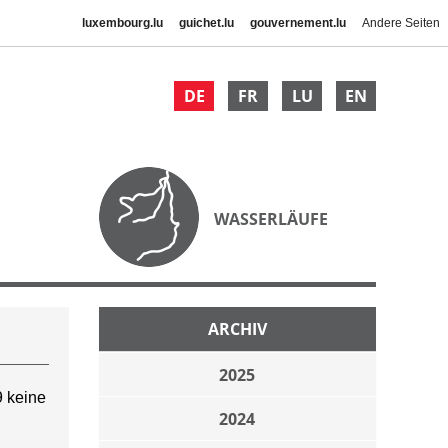
luxembourg.lu
guichet.lu
gouvernement.lu
Andere Seiten
DE
FR
LU
EN
WASSERLÄUFE
ARCHIV
2025
 keine
2024