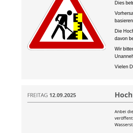
Dies bet
Vorhersa
basieren
Die Hoch
davon be
Wir bitt
Unanneh
Vielen D
Hoch
FREITAG
12.09.2025
Anbei di
veröffen
Wassers