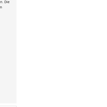
n. Die
on