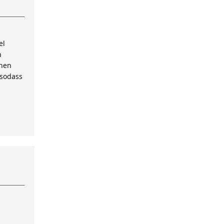
el
n
inen
 sodass