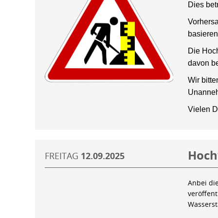
Dies bet
Vorhersa
basieren
Die Hoch
davon be
Wir bitt
Unanneh
Vielen D
Hoch
FREITAG
12.09.2025
Anbei di
veröffen
Wassers