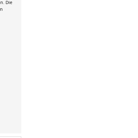
n. Die
on