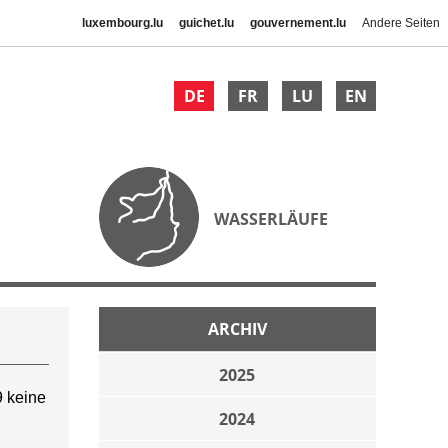
luxembourg.lu
guichet.lu
gouvernement.lu
Andere Seiten
DE
FR
LU
EN
WASSERLÄUFE
ARCHIV
2025
 keine
2024