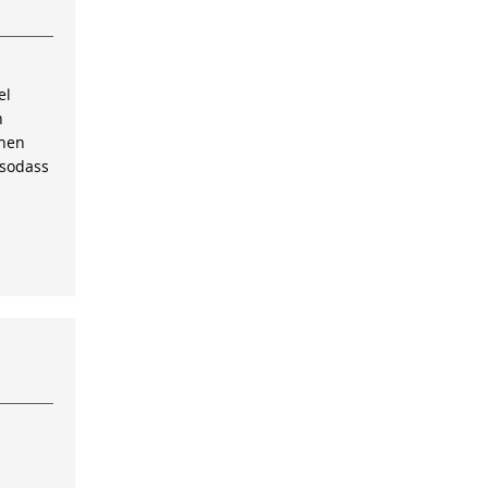
el
n
inen
 sodass