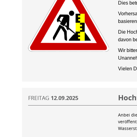
Dies bet
Vorhersa
basieren
Die Hoch
davon be
Wir bitt
Unanneh
Vielen D
Hoch
FREITAG
12.09.2025
Anbei di
veröffen
Wassers