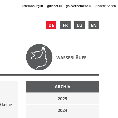
luxembourg.lu
guichet.lu
gouvernement.lu
Andere Seiten
DE
FR
LU
EN
WASSERLÄUFE
ARCHIV
2025
 keine
2024