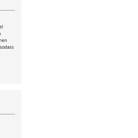
el
n
inen
 sodass