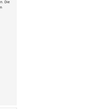
n. Die
on