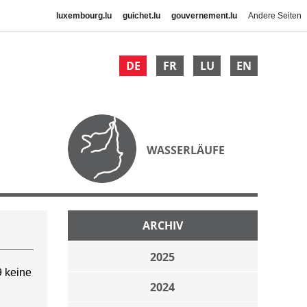
luxembourg.lu
guichet.lu
gouvernement.lu
Andere Seiten
DE
FR
LU
EN
WASSERLÄUFE
ARCHIV
2025
 keine
2024