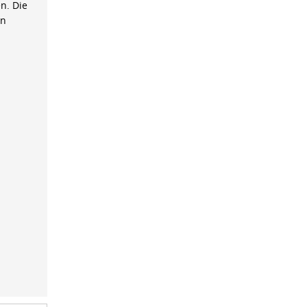
n. Die
on