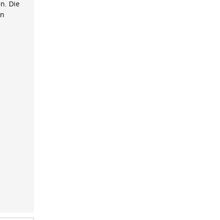
n. Die
on