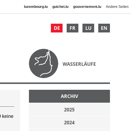
luxembourg.lu
guichet.lu
gouvernement.lu
Andere Seiten
DE
FR
LU
EN
WASSERLÄUFE
ARCHIV
2025
 keine
2024