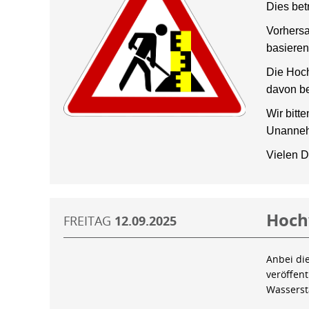
Dies bet
Vorhersa
basieren
Die Hoch
davon be
Wir bitt
Unanneh
Vielen D
Hoch
FREITAG
12.09.2025
Anbei di
veröffen
Wassers