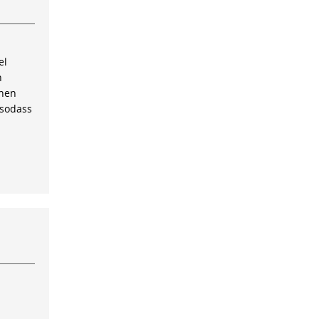
el
n
inen
 sodass