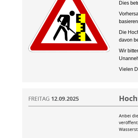
Dies bet
Vorhersa
basieren
Die Hoch
davon be
Wir bitt
Unanneh
Vielen D
Hoch
FREITAG
12.09.2025
Anbei di
veröffen
Wassers