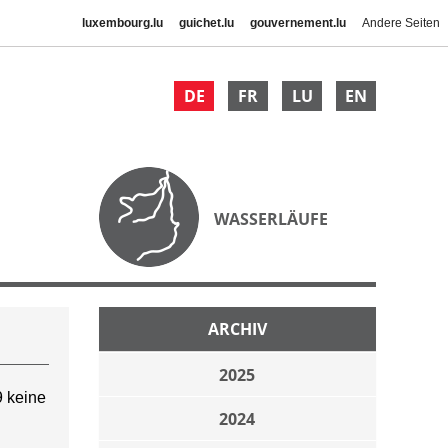
luxembourg.lu
guichet.lu
gouvernement.lu
Andere Seiten
DE
FR
LU
EN
WASSERLÄUFE
ARCHIV
2025
 keine
2024