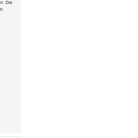
n. Die
on