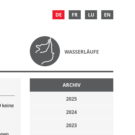
DE
FR
LU
EN
WASSERLÄUFE
ARCHIV
2025
 keine
2024
2023
onen