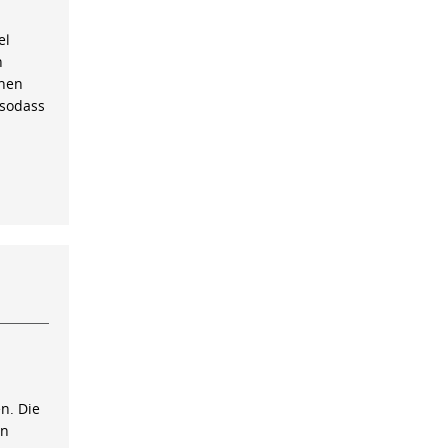
el
n
inen
 sodass
n. Die
on