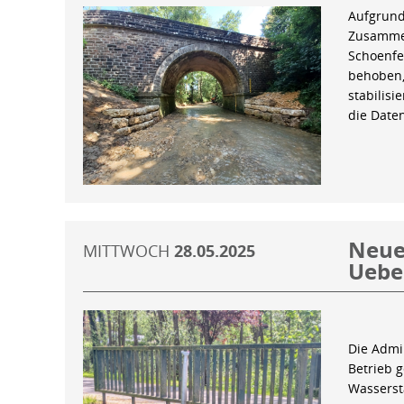
Aufgrund
Zusammen
Schoenfe
behoben,
stabilis
die Date
Neue 
MITTWOCH
28.05.2025
Uebe
Die Admin
Betrieb 
Wasserst