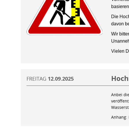
basieren
Die Hoch
davon be
Wir bitt
Unanneh
Vielen D
Hoch
FREITAG
12.09.2025
Anbei di
veröffen
Wassers
Anhang: