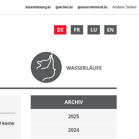
luxembourg.lu
guichet.lu
gouvernement.lu
Andere Seiten
DE
FR
LU
EN
WASSERLÄUFE
ARCHIV
2025
 keine
2024