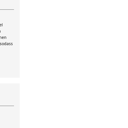
el
n
inen
 sodass