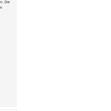
n. Die
on