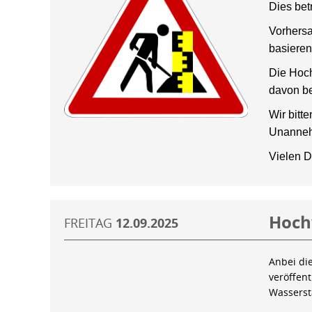
Dies bet
Vorhersa
basieren
Die Hoch
davon be
Wir bitt
Unanneh
Vielen D
Hoch
FREITAG
12.09.2025
Anbei di
veröffen
Wassers