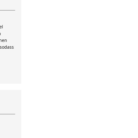
el
n
inen
 sodass