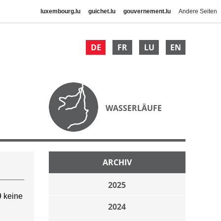
luxembourg.lu
guichet.lu
gouvernement.lu
Andere Seiten
DE
FR
LU
EN
WASSERLÄUFE
ARCHIV
2025
 keine
2024