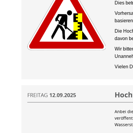
Dies bet
Vorhersa
basieren
Die Hoch
davon be
Wir bitt
Unanneh
Vielen D
Hoch
FREITAG
12.09.2025
Anbei di
veröffen
Wassers