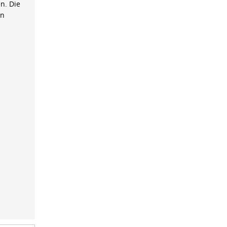
n. Die
on