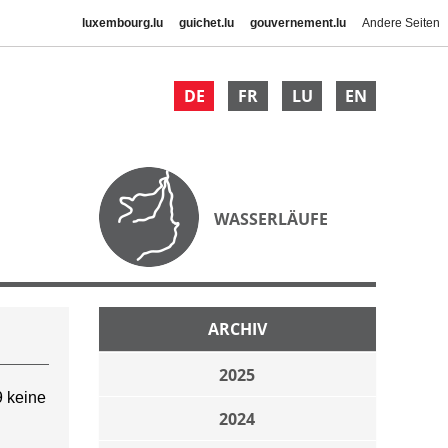
luxembourg.lu
guichet.lu
gouvernement.lu
Andere Seiten
DE
FR
LU
EN
WASSERLÄUFE
ARCHIV
2025
 keine
2024