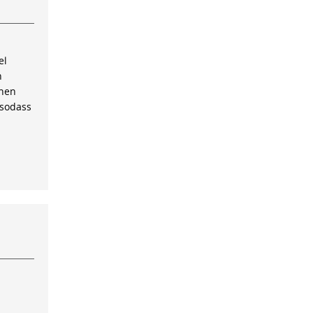
el
n
inen
 sodass