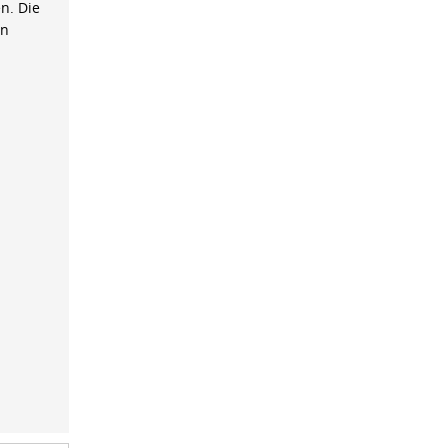
n. Die
on