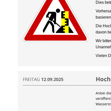
Dies bet
Vorhersa
basieren
Die Hoch
davon be
Wir bitt
Unanneh
Vielen D
Hoch
FREITAG
12.09.2025
Anbei di
veröffen
Wassers