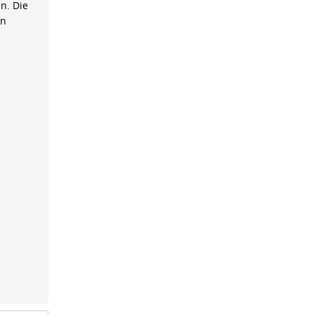
n. Die
on