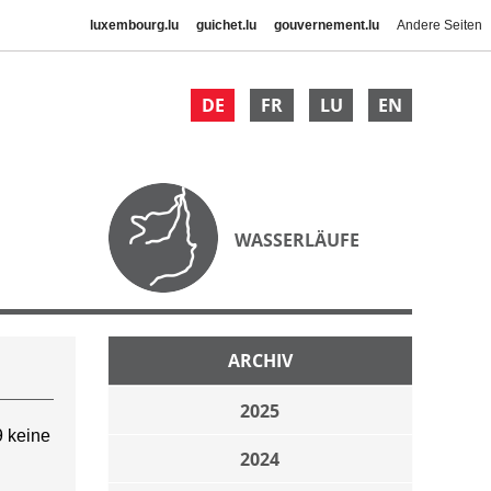
luxembourg.lu
guichet.lu
gouvernement.lu
Andere Seiten
DE
FR
LU
EN
WASSERLÄUFE
ARCHIV
2025
 keine
2024