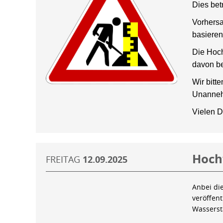
Dies bet
Vorhersa
basieren
Die Hoch
davon be
Wir bitt
Unanneh
Vielen D
Hoch
FREITAG
12.09.2025
Anbei di
veröffen
Wassers