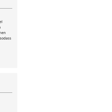
el
n
inen
 sodass