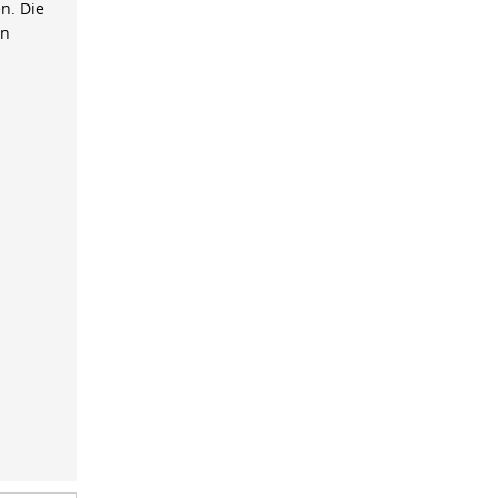
n. Die
on