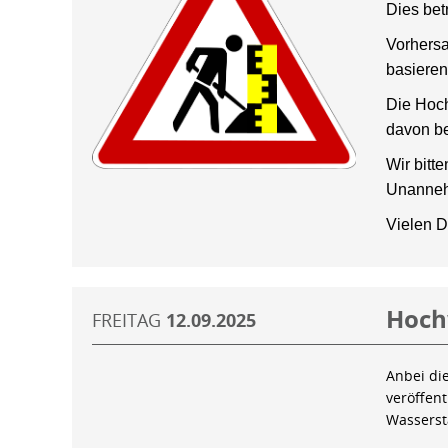
Dies bet
Vorhersa
basieren
Die Hoch
davon be
Wir bitt
Unanneh
Vielen D
Hoch
FREITAG
12.09.2025
Anbei di
veröffen
Wassers