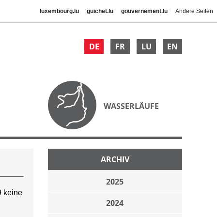
luxembourg.lu
guichet.lu
gouvernement.lu
Andere Seiten
DE
FR
LU
EN
WASSERLÄUFE
ARCHIV
2025
 keine
2024