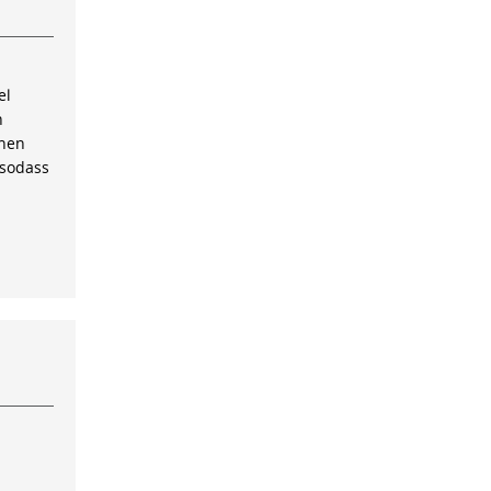
el
n
inen
 sodass