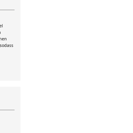
el
n
inen
 sodass