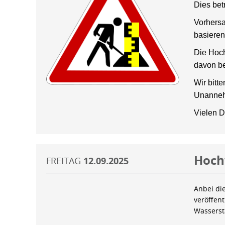
Dies bet
Vorhersa
basieren
Die Hoch
davon be
Wir bitt
Unanneh
Vielen D
Hoch
FREITAG
12.09.2025
Anbei di
veröffen
Wassers