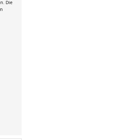
n. Die
on