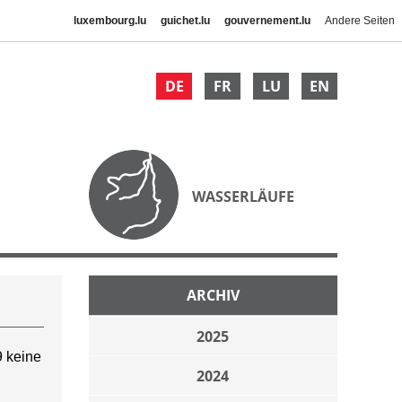
luxembourg.lu
guichet.lu
gouvernement.lu
Andere Seiten
DE
FR
LU
EN
WASSERLÄUFE
ARCHIV
2025
 keine
2024