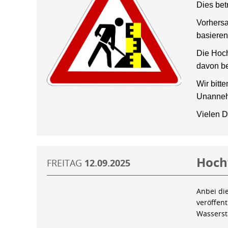
Dies bet
Vorhersa
basieren
Die Hoch
davon be
Wir bitt
Unanneh
Vielen D
Hoch
FREITAG
12.09.2025
Anbei di
veröffen
Wassers