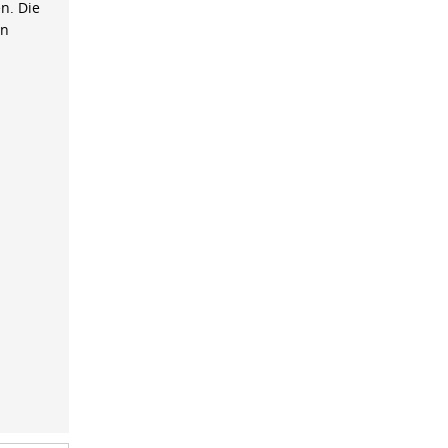
n. Die
on