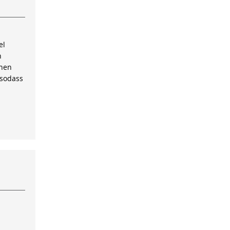
el
n
inen
 sodass