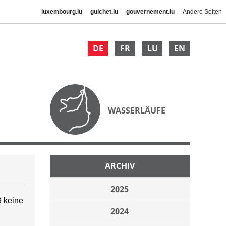
luxembourg.lu
guichet.lu
gouvernement.lu
Andere Seiten
DE
FR
LU
EN
WASSERLÄUFE
ARCHIV
2025
 keine
2024