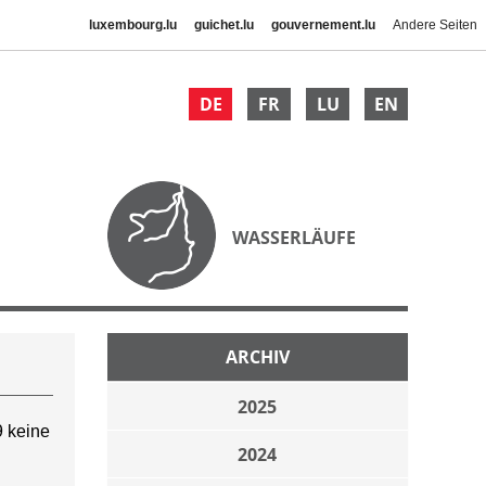
luxembourg.lu
guichet.lu
gouvernement.lu
Andere Seiten
DE
FR
LU
EN
WASSERLÄUFE
ARCHIV
2025
 keine
2024