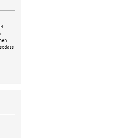
el
n
inen
 sodass