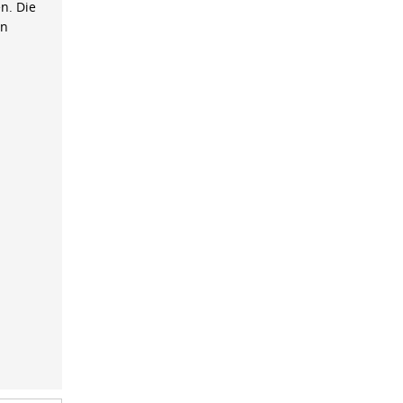
n. Die
on