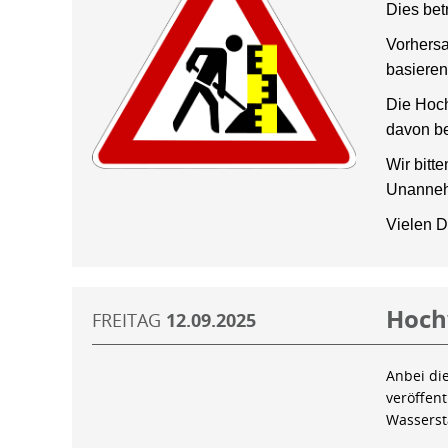
Dies bet
Vorhersa
basieren
Die Hoch
davon be
Wir bitt
Unanneh
Vielen D
Hoch
FREITAG
12.09.2025
Anbei di
veröffen
Wassers