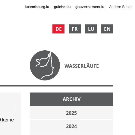
luxembourg.lu
guichet.lu
gouvernement.lu
Andere Seiten
DE
FR
LU
EN
WASSERLÄUFE
ARCHIV
2025
 keine
2024