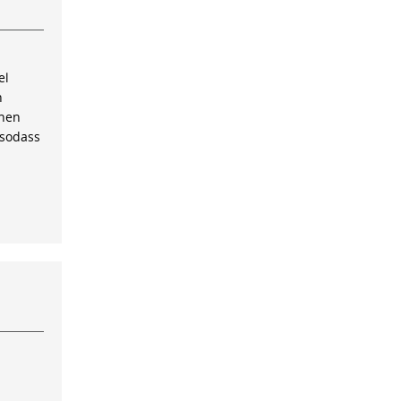
el
n
inen
 sodass