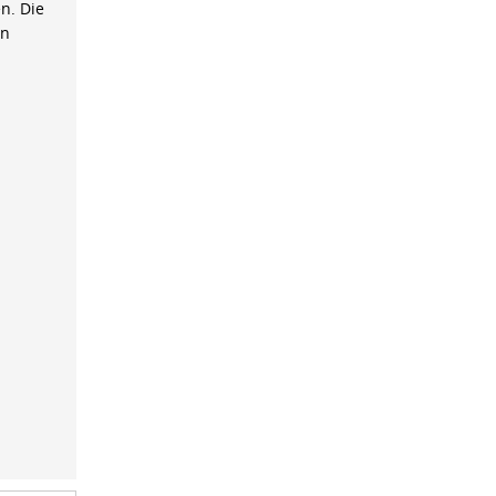
n. Die
on