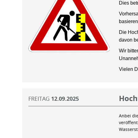
Dies bet
Vorhersa
basieren
Die Hoch
davon be
Wir bitt
Unanneh
Vielen D
Hoch
FREITAG
12.09.2025
Anbei di
veröffen
Wassers