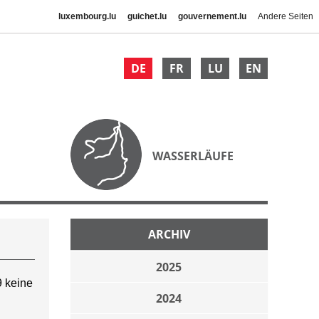
luxembourg.lu
guichet.lu
gouvernement.lu
Andere Seiten
DE
FR
LU
EN
WASSERLÄUFE
ARCHIV
2025
 keine
2024