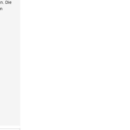
n. Die
on