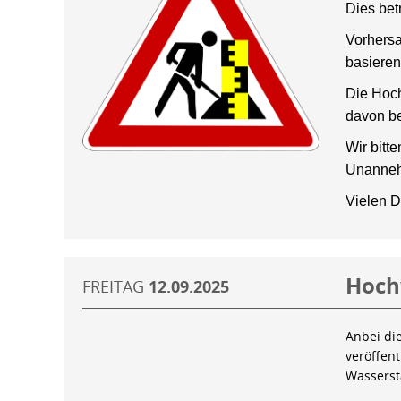
Dies bet
Vorhersa
basieren
Die Hoch
davon be
Wir bitt
Unanneh
Vielen D
Hoch
FREITAG
12.09.2025
Anbei di
veröffen
Wassers