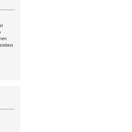
el
n
inen
 sodass