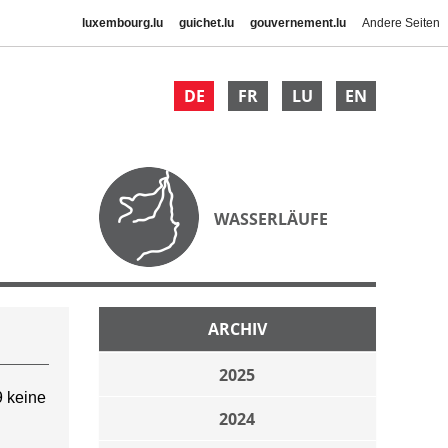
luxembourg.lu
guichet.lu
gouvernement.lu
Andere Seiten
DE
FR
LU
EN
WASSERLÄUFE
ARCHIV
2025
 keine
2024