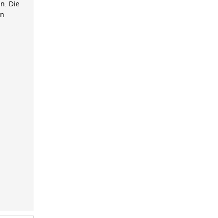
n. Die
on