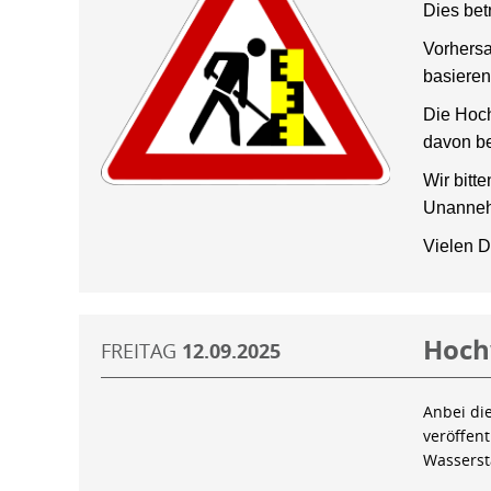
Dies bet
Vorhersa
basieren
Die Hoch
davon be
Wir bitt
Unanneh
Vielen D
Hoch
FREITAG
12.09.2025
Anbei di
veröffen
Wassers