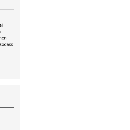
el
n
inen
 sodass