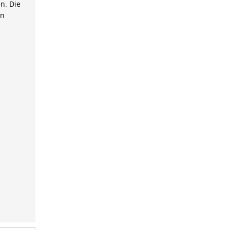
n. Die
on