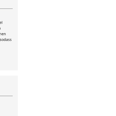
el
n
inen
 sodass