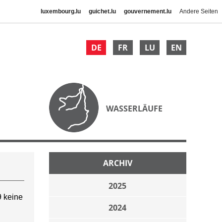
luxembourg.lu
guichet.lu
gouvernement.lu
Andere Seiten
DE
FR
LU
EN
WASSERLÄUFE
ARCHIV
2025
 keine
2024