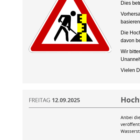
Dies bet
Vorhersa
basieren
Die Hoch
davon be
Wir bitt
Unanneh
Vielen D
Hoch
FREITAG
12.09.2025
Anbei di
veröffen
Wassers