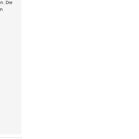
n. Die
on