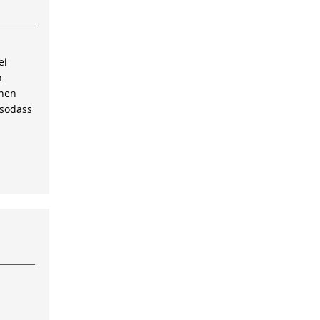
el
n
inen
 sodass