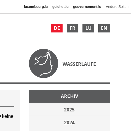
luxembourg.lu
guichet.lu
gouvernement.lu
Andere Seiten
DE
FR
LU
EN
WASSERLÄUFE
ARCHIV
2025
 keine
2024