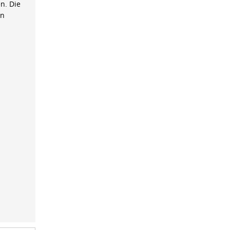
n. Die
on