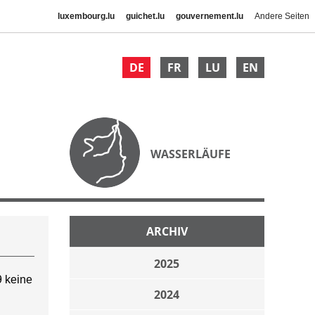
luxembourg.lu
guichet.lu
gouvernement.lu
Andere Seiten
DE
FR
LU
EN
WASSERLÄUFE
ARCHIV
2025
 keine
2024