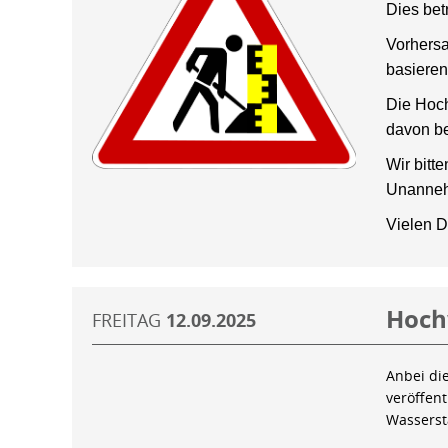
Dies bet
Vorhersa
basieren
Die Hoch
davon be
Wir bitt
Unanneh
Vielen D
Hoch
FREITAG
12.09.2025
Anbei di
veröffen
Wassers