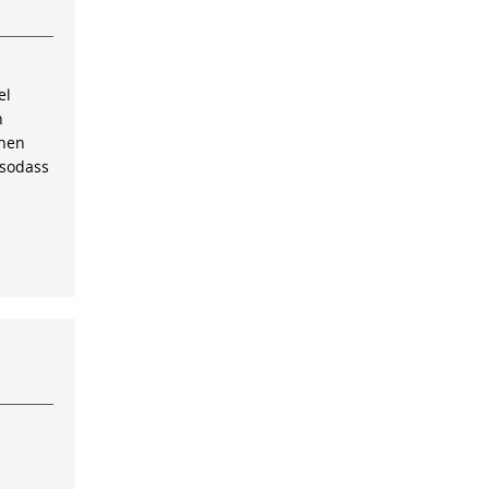
el
n
inen
 sodass