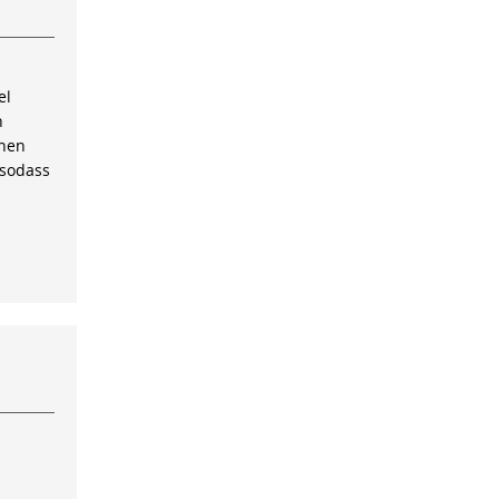
el
n
inen
 sodass