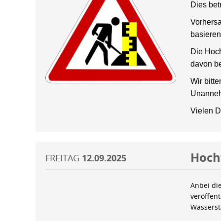
Dies bet
Vorhersa
basieren
Die Hoch
davon be
Wir bitt
Unanneh
Vielen D
Hoch
FREITAG
12.09.2025
Anbei di
veröffen
Wassers