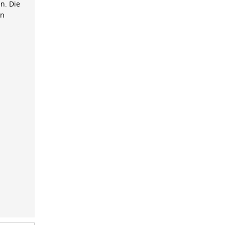
n. Die
on