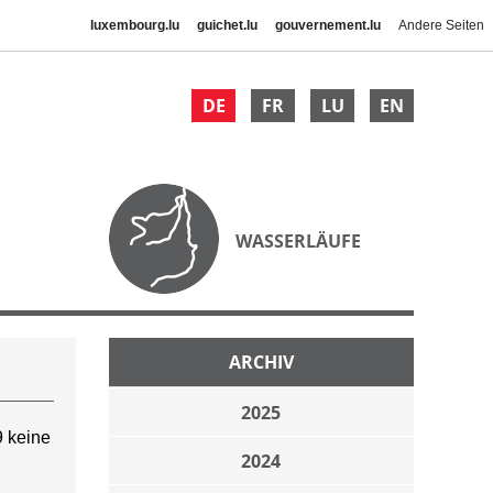
luxembourg.lu
guichet.lu
gouvernement.lu
Andere Seiten
DE
FR
LU
EN
WASSERLÄUFE
ARCHIV
2025
 keine
2024