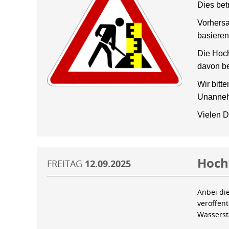
Dies bet
Vorhersa
basieren
Die Hoch
davon be
Wir bitt
Unanneh
Vielen D
Hoch
FREITAG
12.09.2025
Anbei di
veröffen
Wassers