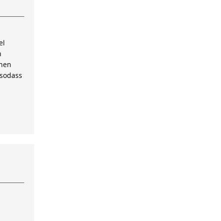
el
n
inen
 sodass