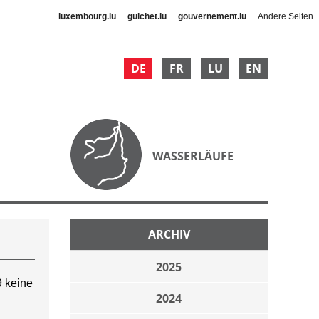
luxembourg.lu
guichet.lu
gouvernement.lu
Andere Seiten
DE
FR
LU
EN
WASSERLÄUFE
ARCHIV
2025
 keine
2024