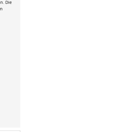
n. Die
on