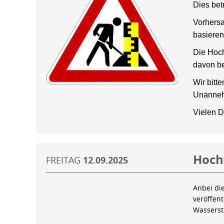
Dies bet
Vorhersa
basieren
Die Hoch
davon be
Wir bitt
Unanneh
Vielen D
Hoch
FREITAG
12.09.2025
Anbei di
veröffen
Wassers