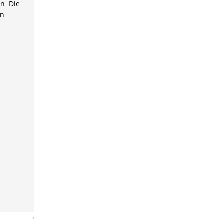
n. Die
on