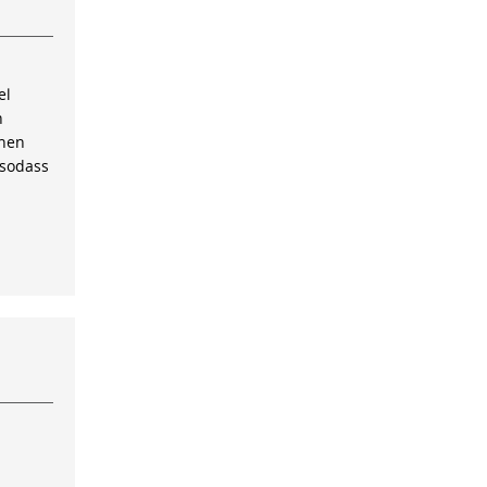
el
n
inen
 sodass