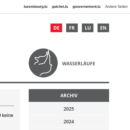
luxembourg.lu
guichet.lu
gouvernement.lu
Andere Seiten
DE
FR
LU
EN
WASSERLÄUFE
ARCHIV
2025
 keine
2024