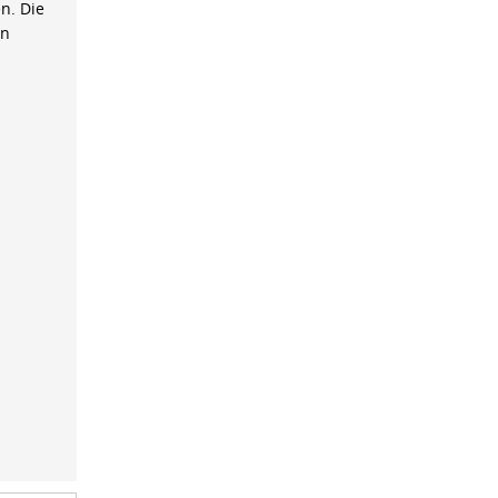
n. Die
on