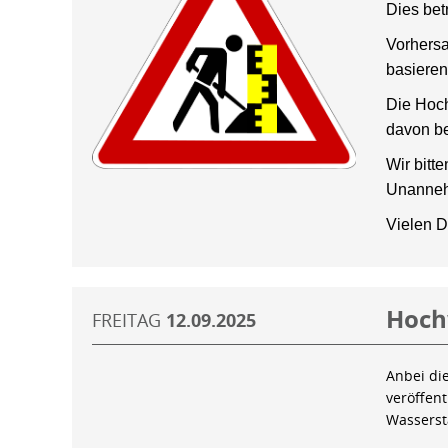
Dies bet
Vorhersa
basieren
Die Hoch
davon be
Wir bitt
Unanneh
Vielen D
Hoch
FREITAG
12.09.2025
Anbei di
veröffen
Wassers