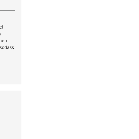
el
n
inen
 sodass