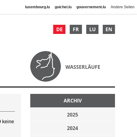
luxembourg.lu
guichet.lu
gouvernement.lu
Andere Seiten
DE
FR
LU
EN
WASSERLÄUFE
ARCHIV
2025
 keine
2024