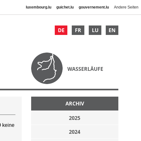
luxembourg.lu
guichet.lu
gouvernement.lu
Andere Seiten
DE
FR
LU
EN
WASSERLÄUFE
ARCHIV
2025
 keine
2024