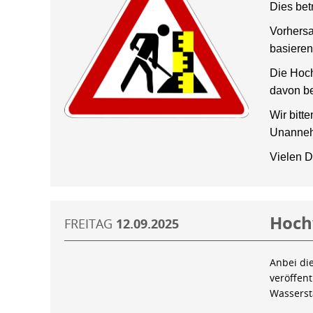
Dies bet
Vorhersa
basieren
Die Hoch
davon be
Wir bitt
Unanneh
Vielen D
Hoch
FREITAG
12.09.2025
Anbei di
veröffen
Wassers