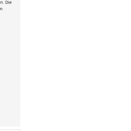
n. Die
on