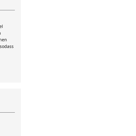
el
n
inen
 sodass