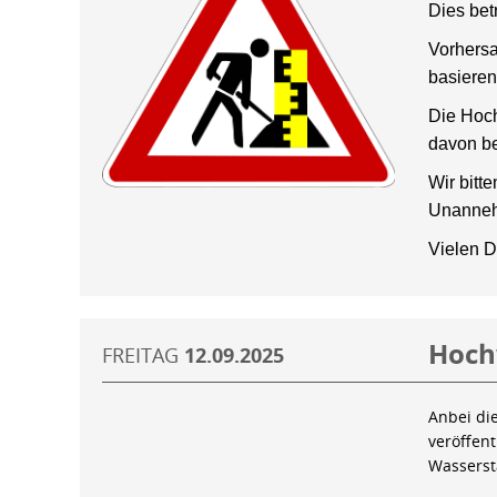
Dies bet
Vorhersa
basieren
Die Hoch
davon be
Wir bitt
Unanneh
Vielen D
Hoch
FREITAG
12.09.2025
Anbei di
veröffen
Wassers