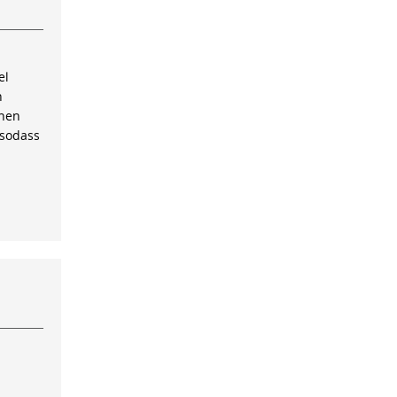
el
n
inen
 sodass