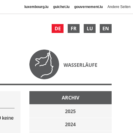
luxembourg.lu
guichet.lu
gouvernement.lu
Andere Seiten
DE
FR
LU
EN
WASSERLÄUFE
ARCHIV
2025
 keine
2024