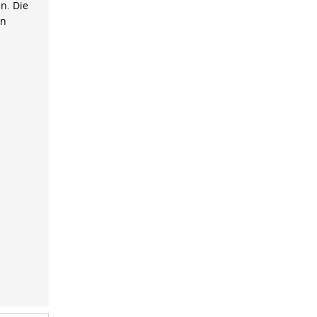
n. Die
on