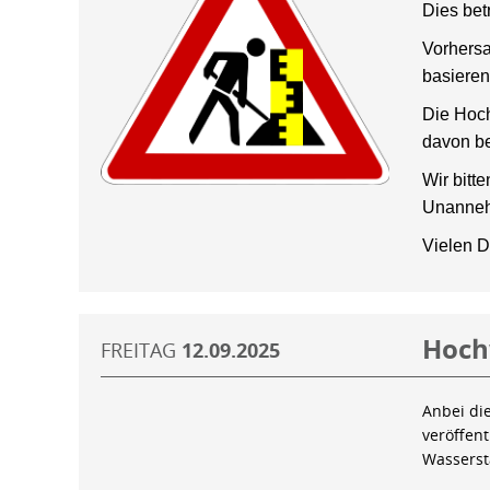
Dies bet
Vorhersa
basieren
Die Hoch
davon be
Wir bitt
Unanneh
Vielen D
Hoch
FREITAG
12.09.2025
Anbei di
veröffen
Wassers