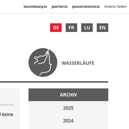
luxembourg.lu
guichet.lu
gouvernement.lu
Andere Seiten
DE
FR
LU
EN
WASSERLÄUFE
ARCHIV
2025
 keine
2024