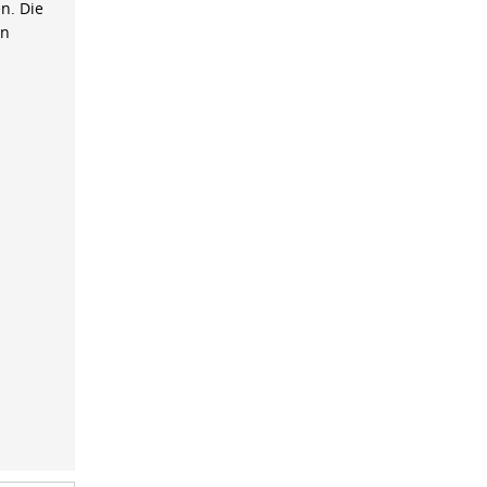
n. Die
on