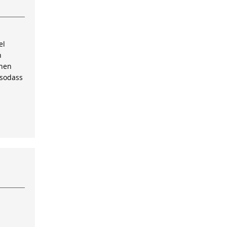
el
n
inen
 sodass