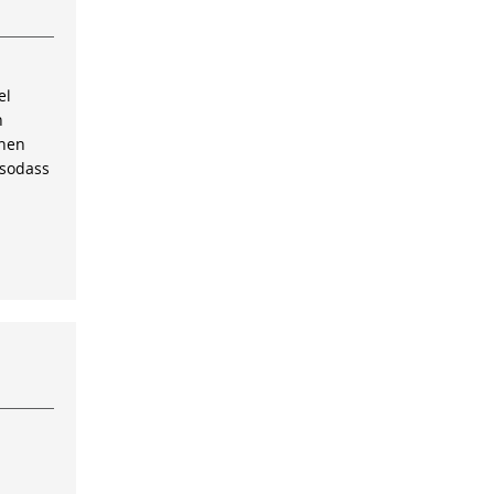
el
n
inen
 sodass