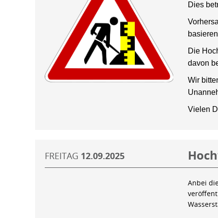
Dies bet
Vorhersa
basieren
Die Hoch
davon be
Wir bitt
Unanneh
Vielen D
Hoch
FREITAG
12.09.2025
Anbei di
veröffen
Wassers