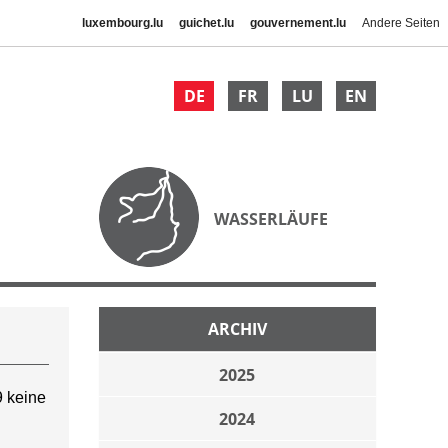
luxembourg.lu
guichet.lu
gouvernement.lu
Andere Seiten
DE
FR
LU
EN
WASSERLÄUFE
ARCHIV
2025
 keine
2024