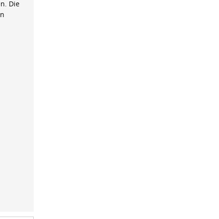
n. Die
on