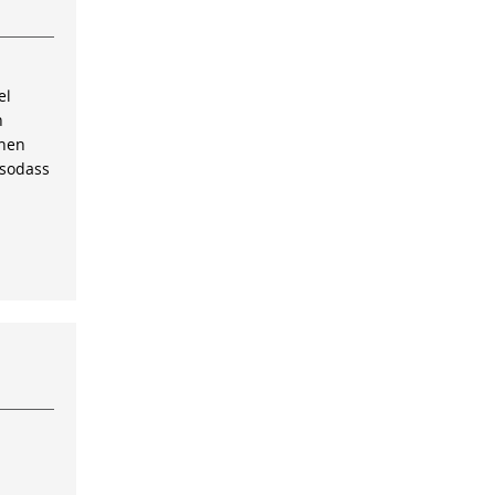
el
n
inen
 sodass