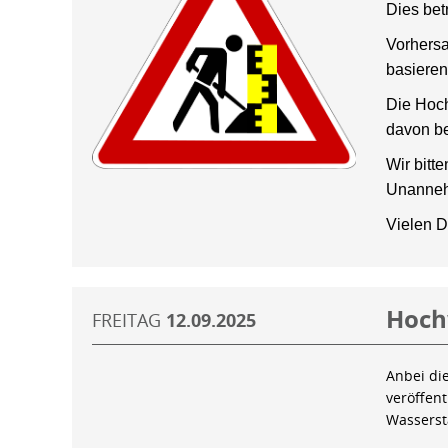
Dies bet
Vorhersa
basieren
Die Hoch
davon be
Wir bitt
Unanneh
Vielen D
Hoch
FREITAG
12.09.2025
Anbei di
veröffen
Wassers