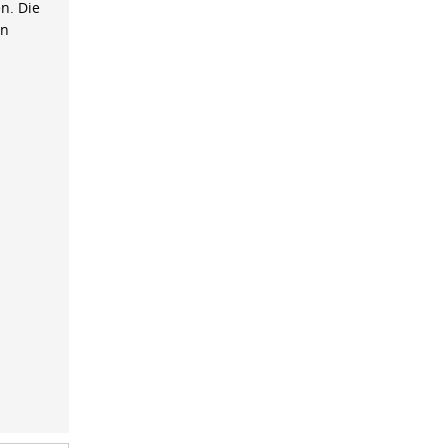
n. Die
on