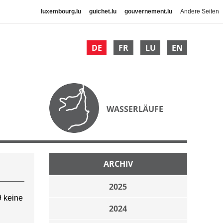
luxembourg.lu
guichet.lu
gouvernement.lu
Andere Seiten
DE
FR
LU
EN
WASSERLÄUFE
ARCHIV
2025
 keine
2024