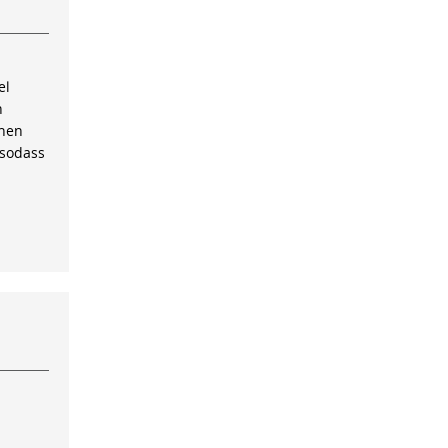
el
n
inen
 sodass