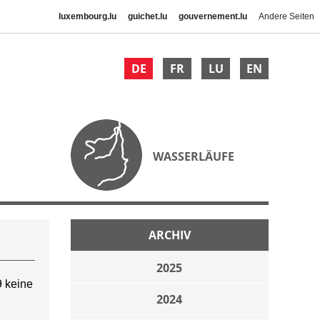
luxembourg.lu
guichet.lu
gouvernement.lu
Andere Seiten
DE
FR
LU
EN
WASSERLÄUFE
ARCHIV
2025
 keine
2024