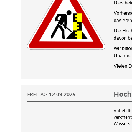
Dies bet
Vorhersa
basieren
Die Hoch
davon be
Wir bitt
Unanneh
Vielen D
Hoch
FREITAG
12.09.2025
Anbei di
veröffen
Wassers