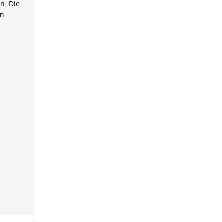
n. Die
on