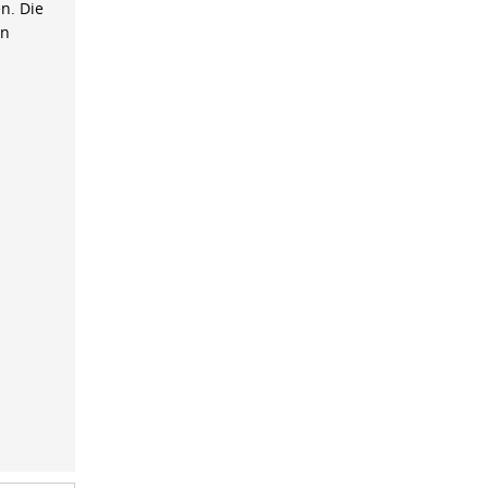
n. Die
on