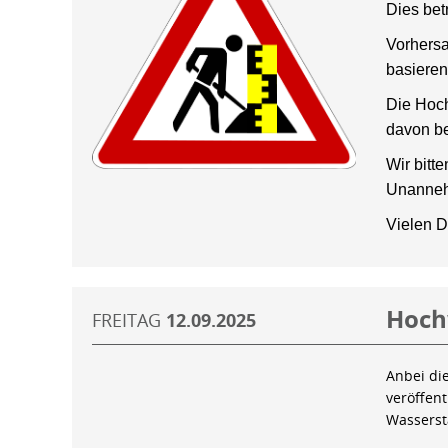
Dies bet
Vorhersa
basieren
Die Hoch
davon be
Wir bitt
Unanneh
Vielen D
Hoch
FREITAG
12.09.2025
Anbei di
veröffen
Wassers