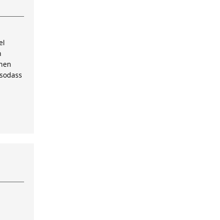
el
n
inen
 sodass