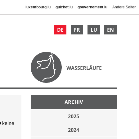
luxembourg.lu
guichet.lu
gouvernement.lu
Andere Seiten
DE
FR
LU
EN
WASSERLÄUFE
ARCHIV
2025
 keine
2024