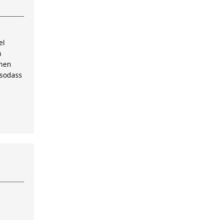
el
n
inen
 sodass