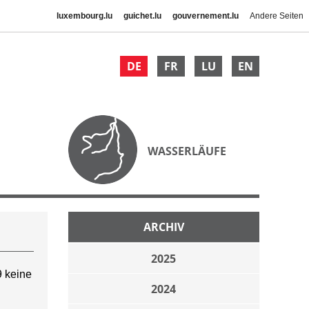
luxembourg.lu
guichet.lu
gouvernement.lu
Andere Seiten
DE
FR
LU
EN
WASSERLÄUFE
ARCHIV
2025
 keine
2024