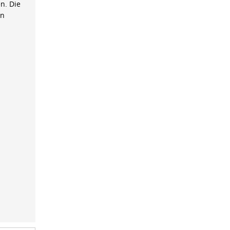
n. Die
on