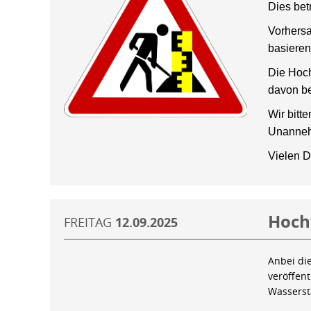
Dies bet
Vorhersa
basieren
Die Hoch
davon be
Wir bitt
Unanneh
Vielen D
Hoch
FREITAG
12.09.2025
Anbei di
veröffen
Wassers