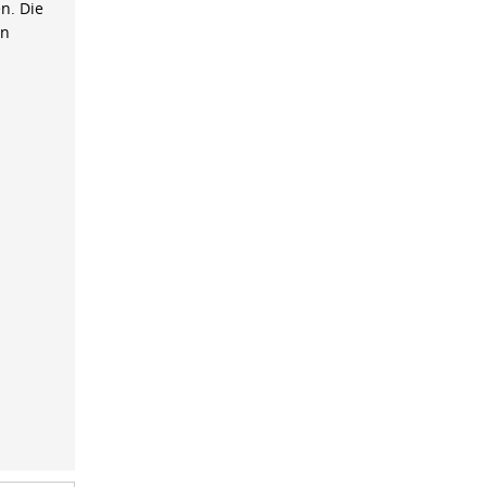
n. Die
on