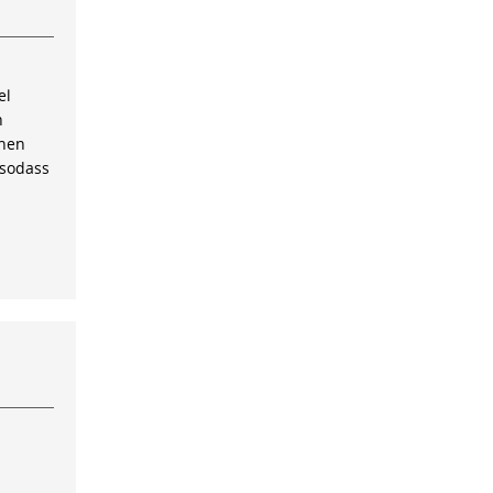
el
n
inen
 sodass