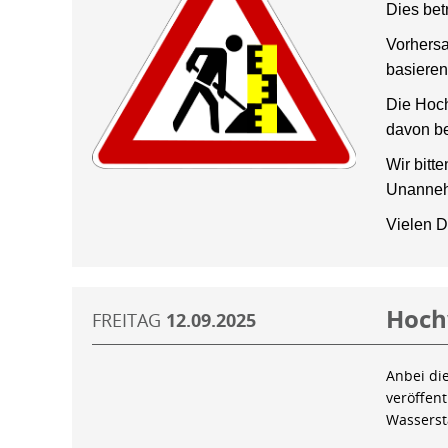
Dies bet
Vorhersa
basieren
Die Hoch
davon be
Wir bitt
Unanneh
Vielen D
Hoch
FREITAG
12.09.2025
Anbei di
veröffen
Wassers