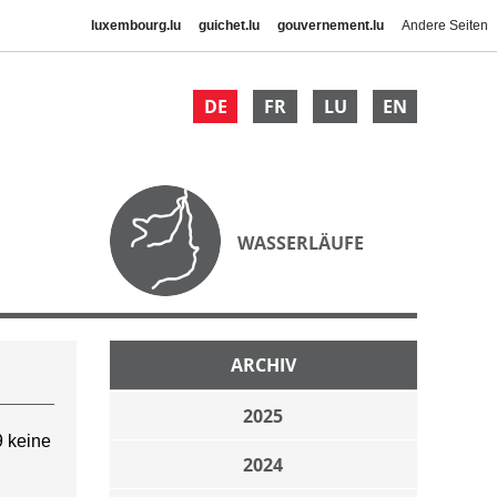
luxembourg.lu
guichet.lu
gouvernement.lu
Andere Seiten
DE
FR
LU
EN
WASSERLÄUFE
ARCHIV
2025
 keine
2024