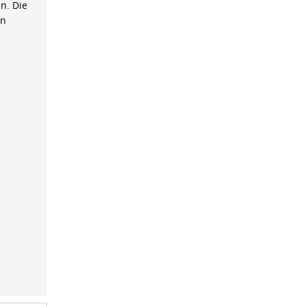
n. Die
on