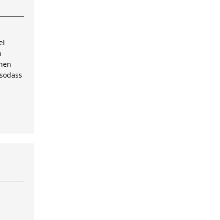
el
n
inen
 sodass