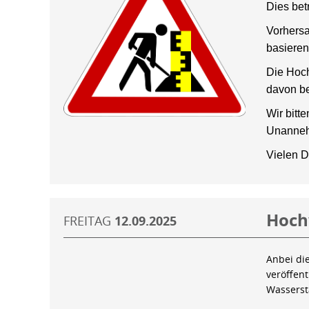
Dies bet
Vorhersa
basieren
Die Hoch
davon be
Wir bitt
Unanneh
Vielen D
Hoch
FREITAG
12.09.2025
Anbei di
veröffen
Wassers