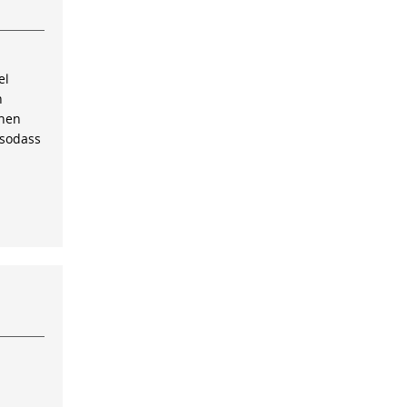
el
n
inen
 sodass