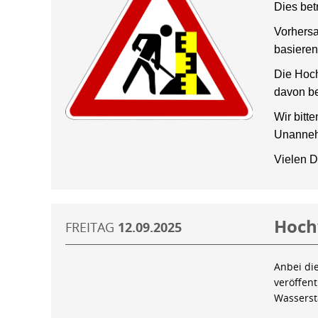
Dies bet
Vorhersa
basieren
Die Hoch
davon be
Wir bitt
Unanneh
Vielen D
Hoch
FREITAG
12.09.2025
Anbei di
veröffen
Wassers