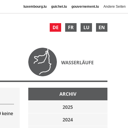
luxembourg.lu
guichet.lu
gouvernement.lu
Andere Seiten
DE
FR
LU
EN
WASSERLÄUFE
ARCHIV
2025
 keine
2024