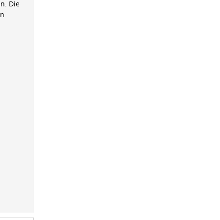
n. Die
on