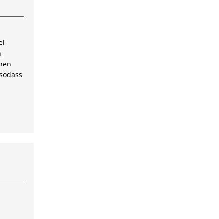
el
n
inen
 sodass