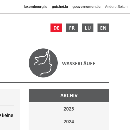
luxembourg.lu
guichet.lu
gouvernement.lu
Andere Seiten
DE
FR
LU
EN
WASSERLÄUFE
ARCHIV
2025
 keine
2024