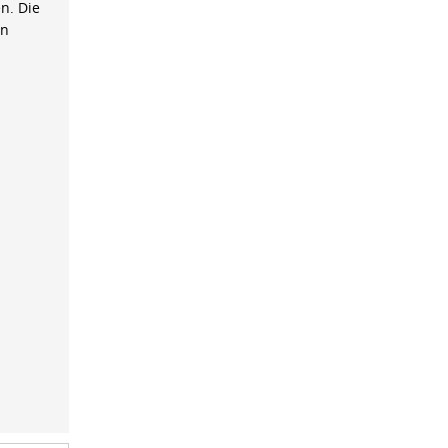
n. Die
on