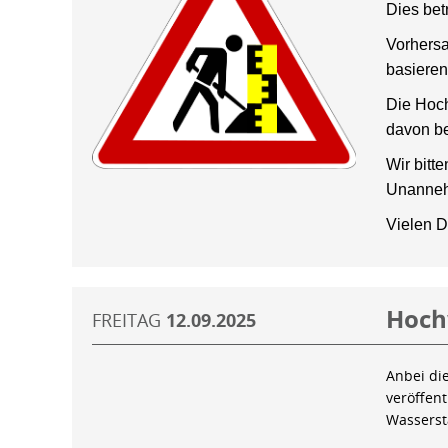
Dies bet
Vorhersa
basieren
Die Hoch
davon be
Wir bitt
Unanneh
Vielen D
Hoch
FREITAG
12.09.2025
Anbei di
veröffen
Wassers