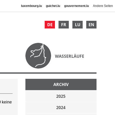
luxembourg.lu
guichet.lu
gouvernement.lu
Andere Seiten
DE
FR
LU
EN
WASSERLÄUFE
ARCHIV
2025
 keine
2024