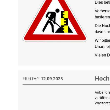
Dies bet
Vorhersa
basieren
Die Hoch
davon be
Wir bitt
Unanneh
Vielen D
Hoch
FREITAG
12.09.2025
Anbei di
veröffen
Wassers