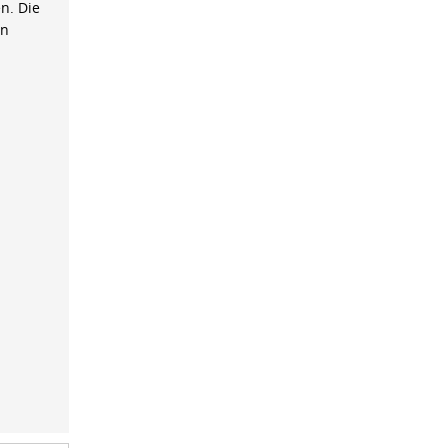
n. Die
on