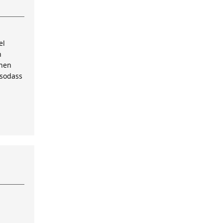
el
n
inen
 sodass