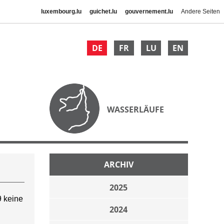
luxembourg.lu
guichet.lu
gouvernement.lu
Andere Seiten
DE
FR
LU
EN
WASSERLÄUFE
ARCHIV
2025
 keine
2024