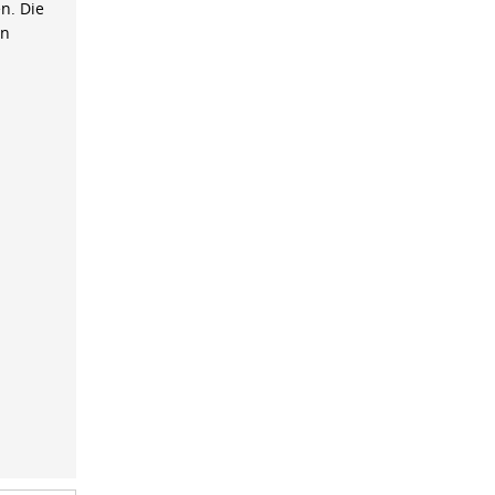
n. Die
on