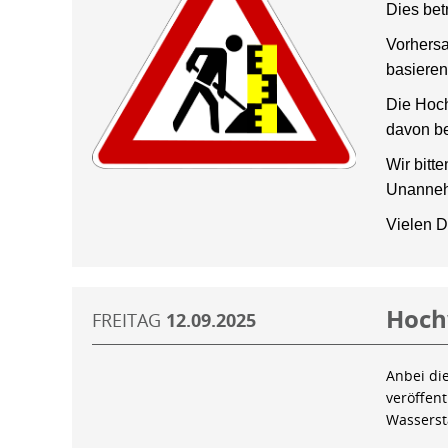
Dies bet
Vorhersa
basieren
Die Hoch
davon be
Wir bitt
Unanneh
Vielen D
Hoch
FREITAG
12.09.2025
Anbei di
veröffen
Wassers