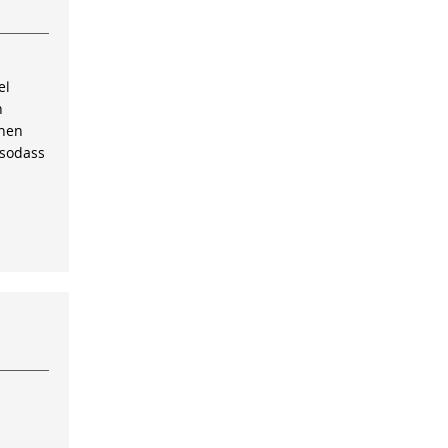
el
n
inen
 sodass