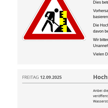
Dies bet
Vorhersa
basieren
Die Hoch
davon be
Wir bitt
Unanneh
Vielen D
Hoch
FREITAG
12.09.2025
Anbei di
veröffen
Wassers