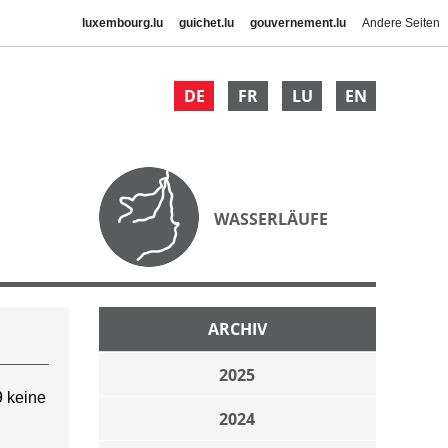
luxembourg.lu
guichet.lu
gouvernement.lu
Andere Seiten
DE
FR
LU
EN
WASSERLÄUFE
ARCHIV
2025
 keine
2024