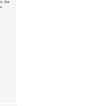
n. Die
on