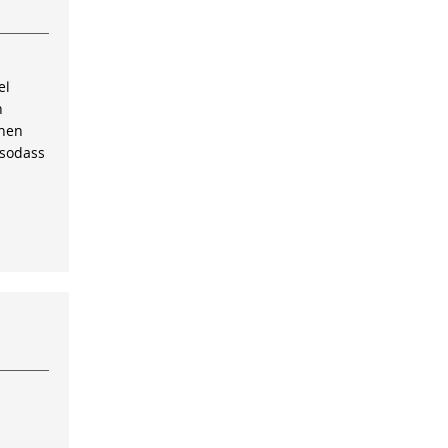
el
n
inen
 sodass