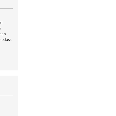
el
n
inen
 sodass