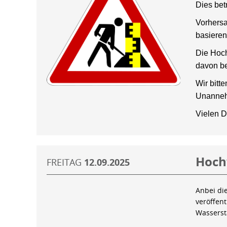
Dies bet
Vorhersa
basieren
Die Hoch
davon be
Wir bitt
Unanneh
Vielen D
Hoch
FREITAG
12.09.2025
Anbei di
veröffen
Wassers