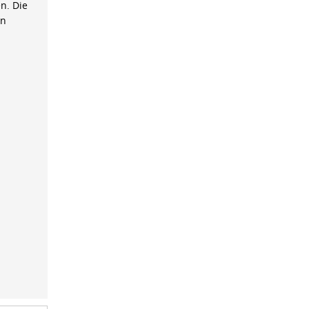
n. Die
on