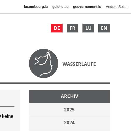
luxembourg.lu
guichet.lu
gouvernement.lu
Andere Seiten
DE
FR
LU
EN
WASSERLÄUFE
ARCHIV
2025
 keine
2024