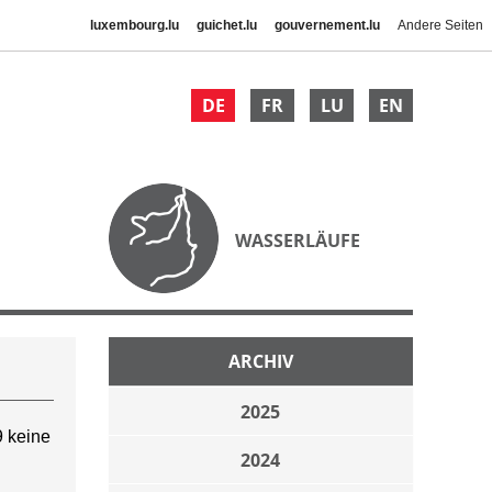
luxembourg.lu
guichet.lu
gouvernement.lu
Andere Seiten
DE
FR
LU
EN
WASSERLÄUFE
ARCHIV
2025
 keine
2024