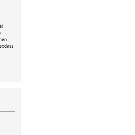
el
n
inen
 sodass