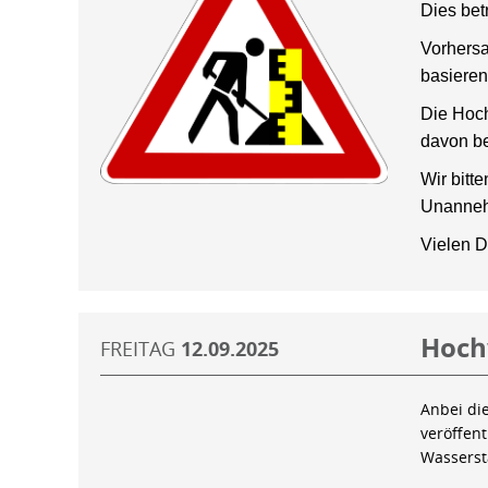
Dies bet
Vorhersa
basieren
Die Hoch
davon be
Wir bitt
Unanneh
Vielen D
Hoch
FREITAG
12.09.2025
Anbei di
veröffen
Wassers