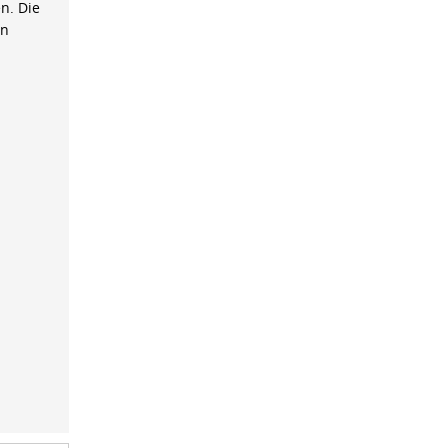
n. Die
on