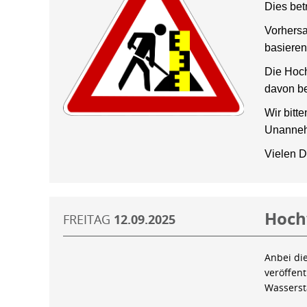
Dies bet
Vorhersa
basieren
Die Hoch
davon be
Wir bitt
Unanneh
Vielen D
Hoch
FREITAG
12.09.2025
Anbei di
veröffen
Wassers