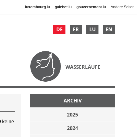
luxembourg.lu
guichet.lu
gouvernement.lu
Andere Seiten
DE
FR
LU
EN
WASSERLÄUFE
ARCHIV
2025
 keine
2024