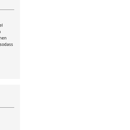
el
n
inen
 sodass