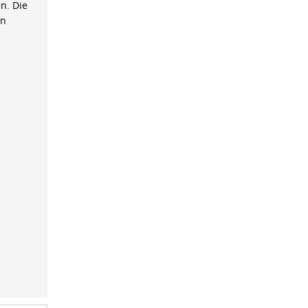
n. Die
on