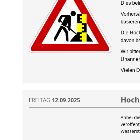
Dies bet
Vorhersa
basieren
Die Hoch
davon be
Wir bitt
Unanneh
Vielen D
Hoch
FREITAG
12.09.2025
Anbei di
veröffen
Wassers