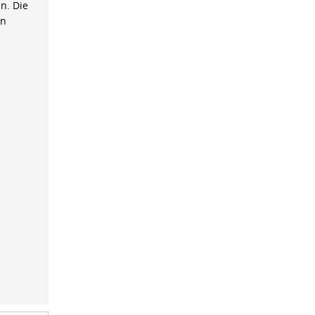
n. Die
on