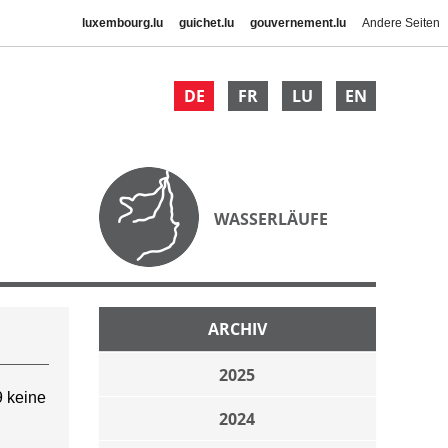
luxembourg.lu
guichet.lu
gouvernement.lu
Andere Seiten
DE
FR
LU
EN
WASSERLÄUFE
ARCHIV
2025
 keine
2024