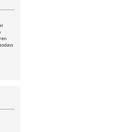
el
n
inen
 sodass