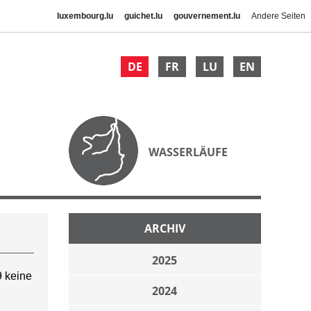
luxembourg.lu
guichet.lu
gouvernement.lu
Andere Seiten
DE
FR
LU
EN
WASSERLÄUFE
ARCHIV
2025
 keine
2024