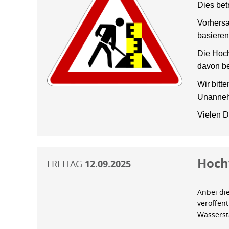
Dies bet
Vorhersa
basieren
Die Hoch
davon be
Wir bitt
Unanneh
Vielen D
Hoch
FREITAG
12.09.2025
Anbei di
veröffen
Wassers