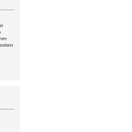
el
n
inen
 sodass