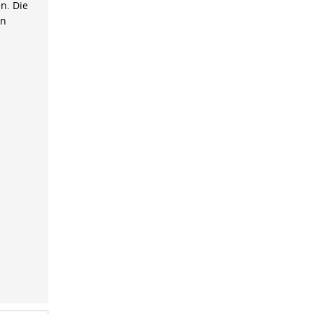
n. Die
on